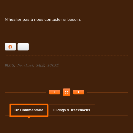
N’hésiter pas à nous contacter si besoin.
Facebook
Bluesky
Catégories
BLOG
Non classé
SALÉ
SUCRÉ
Étiquettes
Un Commentaire
0 Pings & Trackbacks