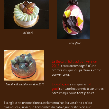
nid glacé
oeuf glacé
Le Biscuit Nid tradition version
2015
, reste accompagné d’une
crème ainsi que du parfum à votre
convenance.
L’oeuf glacé
ainsi que le
nid
biscuit nid tradition version 2015
glacé
sont confectionnés à partir des
parfums qui vous font plaisirs.
Il s’agit là de propositions supplémentaires, les versions » dites
classiques », ainsi que l’ensemble du catalogue reste bien sûr